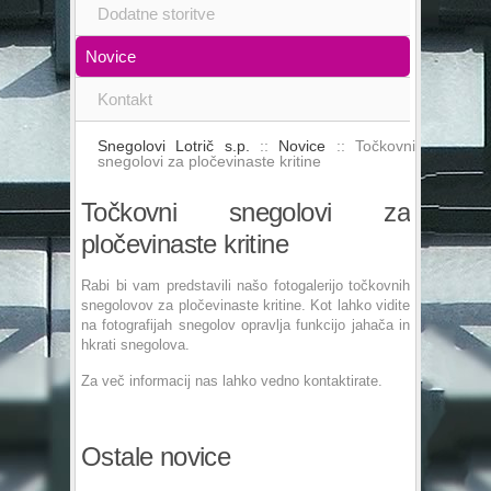
Dodatne storitve
Novice
Kontakt
Snegolovi Lotrič s.p.
::
Novice
:: Točkovni
snegolovi za pločevinaste kritine
Točkovni snegolovi za
pločevinaste kritine
Rabi bi vam predstavili našo fotogalerijo točkovnih
snegolovov za pločevinaste kritine. Kot lahko vidite
na fotografijah snegolov opravlja funkcijo jahača in
hkrati snegolova.
Za več informacij nas lahko vedno kontaktirate.
Ostale novice