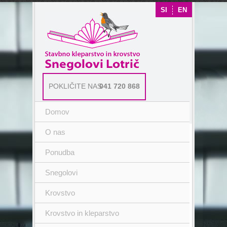
SI
EN
POKLIČITE NAS
041 720 868
Domov
O nas
Ponudba
Snegolovi
Krovstvo
Krovstvo in kleparstvo